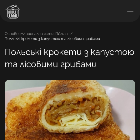
Основен
Национални ястия
Полша
Польські крокети з капустою та лісовими грибами
Польські крокети з капустою
та лісовими грибами