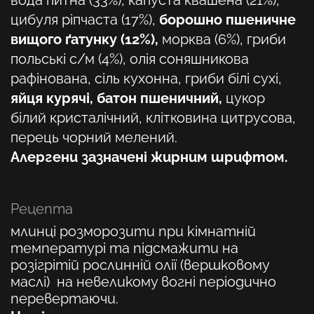
вода питна (33%), капуста квашена (21%),
цибуля ріпчаста (17%),
борошно пшеничне
вищого ґатунку (12%),
морква (6%), гриби
польські с/м (4%), олія соняшникова
рафінована, сіль кухонна, гриби білі сухі,
яйця курячі, батон пшеничний,
цукор
білий кристалічний, клітковина цитрусова,
перець чорний мелений.
Алергени зазначені жирним шрифтом.
Рецепта
м
линці розморозити при кімнатній
температурі та підсмажити на
розігрітій рослинній олії (вершковому
маслі) на невеликому вогні періодично
перевертаючи
.