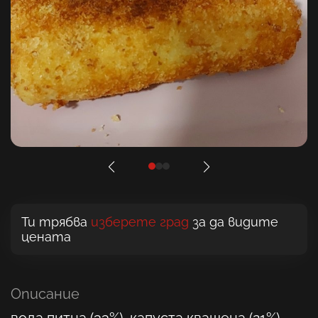
Ти трябва
изберете град
за да видите
цената
Описание