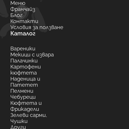
Меню
Франчайз
Блог
Контакти
Условия за ползване
Каталог
Вареники
Мекици с извара
Палачинки
Картофени
кюфтета
Наденица и
Патетет
Пелмени
Чебуреци
Кюфтета и
Фрикадели
Зелеви сарми,
Чушки
Други