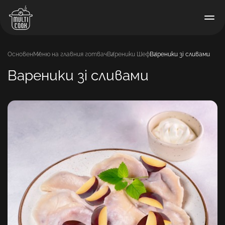
Основен
Меню на главния готвач
Вареники Шеф
Вареники зі сливами
Вареники зі сливами