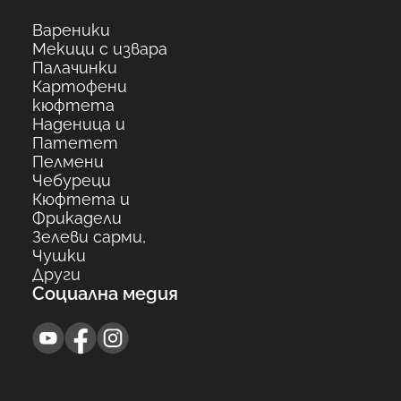
Вареники
Мекици с извара
Палачинки
Картофени
кюфтета
Наденица и
Патетет
Пелмени
Чебуреци
Кюфтета и
Фрикадели
Зелеви сарми,
Чушки
Други
Социална медия