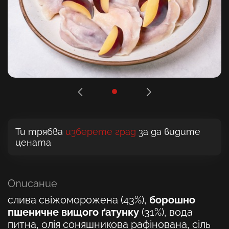
Ти трябва
изберете град
за да видите
цената
Описание
слива свіжоморожена (43%),
борошно
пшеничне вищого ґатунку
(31%), вода
питна, олія соняшникова рафінована, сіль