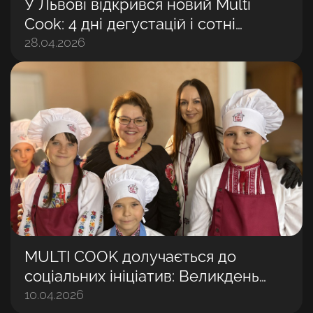
У Львові відкрився новий Multi
Cook: 4 дні дегустацій і сотні
задоволених гостей
28.04.2026
MULTI COOK долучається до
соціальних ініціатив: Великдень
разом із дітьми
10.04.2026