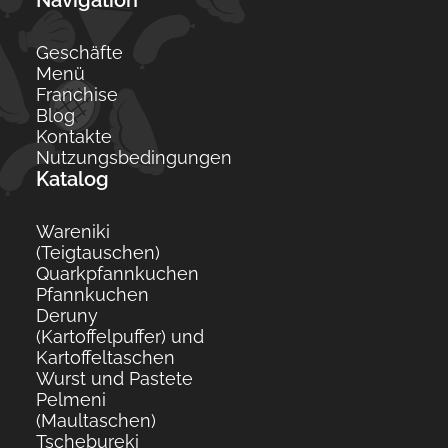
Navigation
Geschäfte
Menü
Franchise
Blog
Kontakte
Nutzungsbedingungen
Katalog
Wareniki
(Teigtauschen)
Quarkpfannkuchen
Pfannkuchen
Deruny
(Kartoffelpuffer) und
Kartoffeltaschen
Wurst und Pastete
Pelmeni
(Maultaschen)
Tschebureki