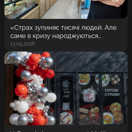
«Страх зупиняє тисячі людей. Але
саме в кризу народжуються
найбільші бізнеси»: Володимир
13.05.2026
Матвійчук