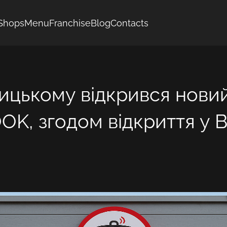
Shops
Menu
Franchise
Blog
Contacts
ицькому відкрився нови
K, згодом відкриття у В