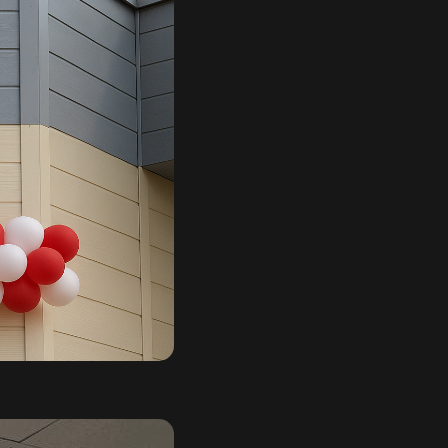
HU
KA
LT
LV
PL
PT
RO
SK
SV
TR