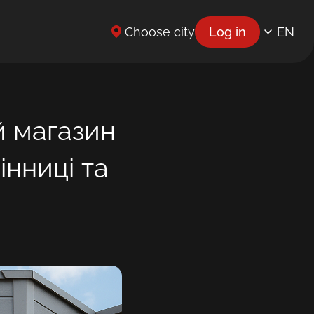
Choose city
Log in
EN
UK
BG
й магазин
CS
DE
інниці та
EL
ES
ET
FR
HR