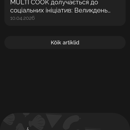
MULTI COOK долучається до
соціальних ініціатив: Великдень
разом із дітьми
10.04.2026
Kõik artiklid