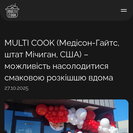
MULTI COOK (Медісон-Гайтс,
штат Мічиган, США) –
можливість насолодитися
смаковою розкішшю вдома
27.10.2025