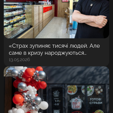
«Страх зупиняє тисячі людей. Але
саме в кризу народжуються
найбільші бізнеси»: Володимир
13.05.2026
Матвійчук