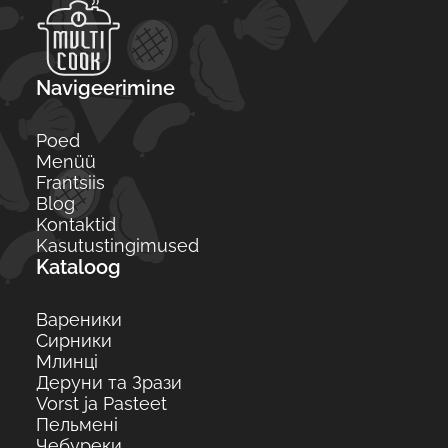
Navigeerimine
Poed
Menüü
Frantsiis
Blog
Kontaktid
Kasutustingimused
Kataloog
Вареники
Сирники
Млинці
Деруни та Зрази
Vorst ja Pasteet
Пельмені
Чебуреки