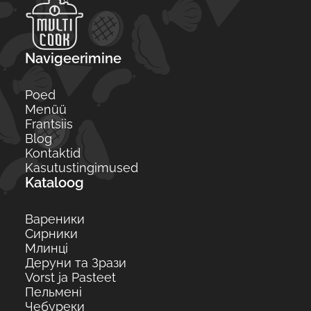
Navigeerimine
Poed
Menüü
Frantsiis
Blog
Kontaktid
Kasutustingimused
Kataloog
Вареники
Сирники
Млинці
Деруни та Зрази
Vorst ja Pasteet
Пельмені
Чебуреки