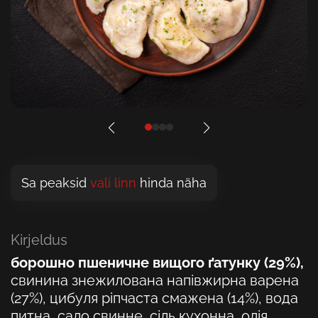
Sa peaksid
vali linn
hinda näha
Kirjeldus
борошно пшеничне вищого ґатунку (29%),
свинина знежилована напівжирна варена
(27%), цибуля ріпчаста смажена (14%), вода
питна, сало свинне, сіль кухонна, олія