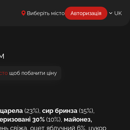
Виберіть місто
Авторизація
UK
EN
BG
CS
м
DE
сто
щоб побачити ціну
EL
ES
ET
оцарела
(23%),
сир бринза
(15%),
FR
еризовані 30%
(10%),
майонез,
HR
лень свіжа, оцет яблучний 6%, цукор