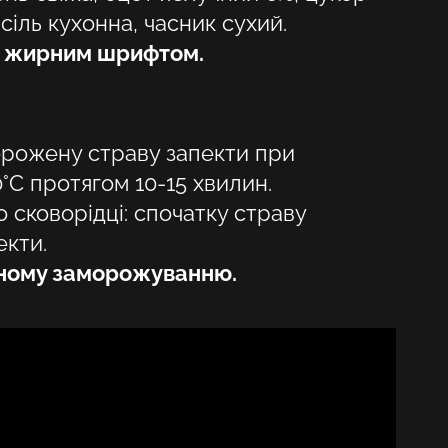
сіль кухонна, часник сухий.
HU
і жирним шрифтом.
KA
LT
морожену страву запекти при
LV
°C протягом 10-15 хвилин.
PL
о сковорідці: спочатку страву
PT
екти.
рному заморожуванню.
RO
SK
SV
TR