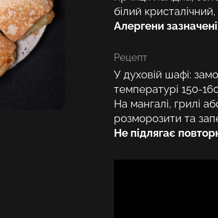
білий кристалічний, 
Алергени зазначен
Рецепт
У духовій шафі: за
температурі 150-160
На мангалі, грилі аб
розморозити та зап
Не підлягає повто
Виберіть своє місце розташування