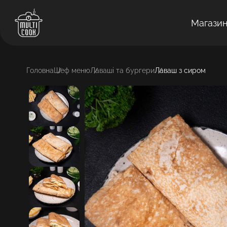
Магази
Головна
Шеф меню
Лаваші та бургери
Лаваш з сиром