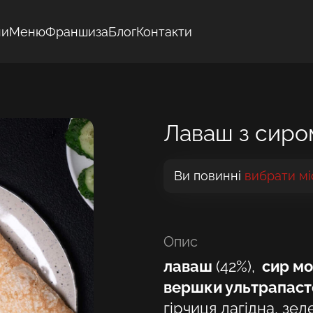
ни
Меню
Франшиза
Блог
Контакти
Лаваш з сиро
Ви повинні
вибрати мі
Опис
лаваш
(42%),
сир м
вершки ультрапаст
гірчиця лагідна, зе