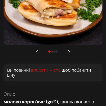
Ви повинні
вибрати місто
щоб побачити
ціну
Опис
молоко коров'яче (30%),
шинка копчена