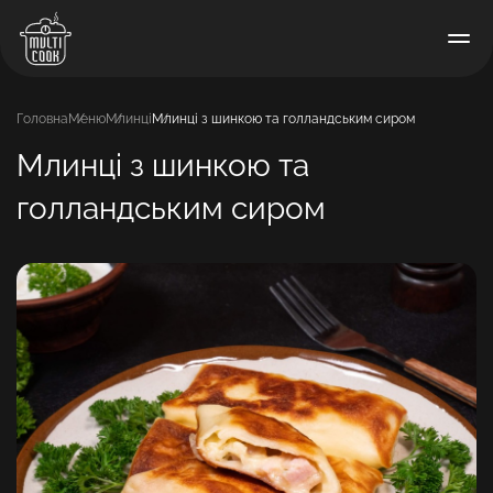
Головна
Меню
Млинці
Млинці з шинкою та голландським сиром
Млинці з шинкою та
голландським сиром