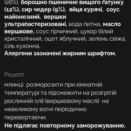
(26%),
борошно пшеничне вищого ґатунку
(12%), сир чедер (9%), яйця курячі, соус
майонезний, вершки
ультрапастеризовані,
вода питна,
масло
вершкове,
соус гірчичний, цукор білий
кристалічний, оцет яблучний, зелень свіжа,
сіль кухонна.
Алергени зазначені жирним шрифтом.
Рецепт
млинці розморозити при кімнатній
температурі та підсмажити на розігрітій
рослинній олії (вершковому маслі) на
невеликому вогні періодично
перевертаючи.
Не підлягає повторному заморожуванню.