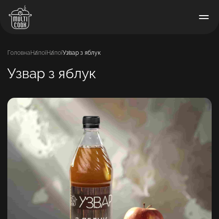
Головна
Напої
Напої
Узвар з яблук
Узвар з яблук