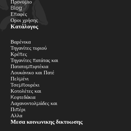
Προνόμιο
Blog
Επαφές
Οροι χρήσης
Κατάλογος
Βαρένικα
Τηγανίτες τυριού
Κρέπες
Τηγανίτες πατάτας και
Πατατομπιφτέκια
Λουκάνικο και Πατέ
Πελμένι
Τσεμπουρέκι
Κοτολέτες και
Kεφτεδάκια
Λαχανοντολμάδες και
Πιπέρι
Αλλα
Μεσα κοινωνικης δικτυωσης