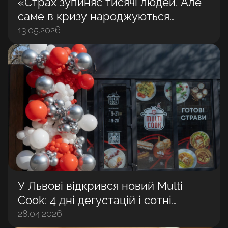
«Страх зупиняє тисячі людей. Але
саме в кризу народжуються
найбільші бізнеси»: Володимир
13.05.2026
Матвійчук
У Львові відкрився новий Multi
Cook: 4 дні дегустацій і сотні
задоволених гостей
28.04.2026