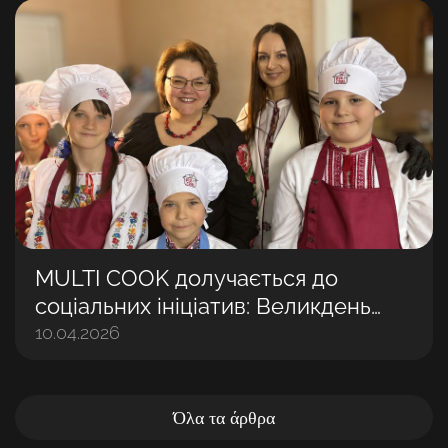
MULTI COOK долучається до
соціальних ініціатив: Великдень
разом із дітьми
10.04.2026
Όλα τα άρθρα