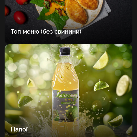
Топ меню (без свинини)
Напої