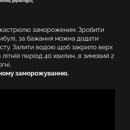
τονους χαρακτήρες.
HU
KA
в кастрюлю замороженим. Зробити
LT
цибулі, за бажання можна додати
LV
асту. Залити водою щоб закрило верх
 літній період 40 хвилин, в зимовий 2
PL
гні.
PT
рному заморожуванню.
RO
SK
SV
TR