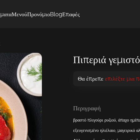
ήματα
Μενού
Προνόμιο
Blog
Επαφές
ς
Πιπεριά γεμιστό
Θα έπρεπε
επιλέξτε μια 
Περιγραφή
βραστό πλιγούρι ρυζιού, άπαχο ημίπα
εξευγενισμένο ηλιέλαιο,
μαγειρικό α