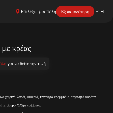
Επιλέξτε μια πόλη
Εξουσιοδότηση
EL
EN
UK
BG
 με κρέας
CS
πόλη
για να δείτε την τιμή
DE
ES
ET
χο χοιρινό, λαρδί, πιπεριά, τηγανητά κρεμμύδια, τηγανητά καρότα,
FR
λάτι
,
μαύρο πιπέρι τριμμένο
.
HR