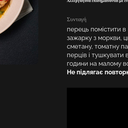
Αλλεργιογόνα επισημαίνονται με έν
Συνταγή
перець помістити 
зажарку з моркви, 
сметану, томатну п
перців і тушкувати в
години на малому во
Не підлягає повто
Επιλέξτε την τοποθεσία σας