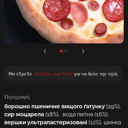
Θα έπρεπε
επιλέξτε μια πόλη
για να δείτε την τιμή
Περιγραφή
борошно пшеничне вищого ґатунку
(29%),
сир моцарела
(18%), вода питна (16%),
вершки ультрапастеризовані
(12%), шинка