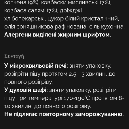
копчена (9%), ковбаски мисливські (7%),
ковбаса салямі (7%), дріжджі
хлібопекарські, цукор білий кристалічний,
олія соняшникова рафінована, сіль кухонна.
Алергени виділені жирним шрифтом.
Συνταγή
У мікрохвильовій печі:
зняти упаковку,
розігріти піцу протягом 2,5 - 3 хвилин, до
повного розігріву.
У духовій шафі:
зняти упаковку, розігріти
піцу при температурі 170-190°C протягом 8-
10 хвилин, до повного розігріву.
Не підлягає повторному заморожуванню.