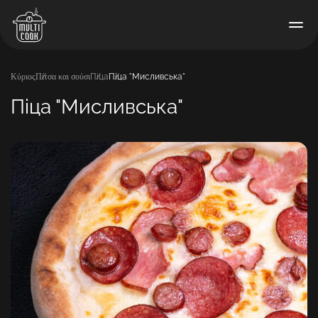
Κύριος
Πίτσα και σούσι
Піца
Піца "Мисливська"
Піца "Мисливська"