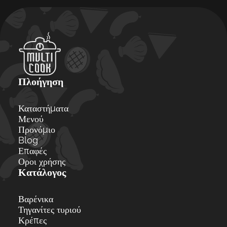
Πλοήγηση
Καταστήματα
Μενού
Προνόμιο
Blog
Επαφές
Οροι χρήσης
Κατάλογος
Βαρένικα
Τηγανίτες τυριού
Κρέπες