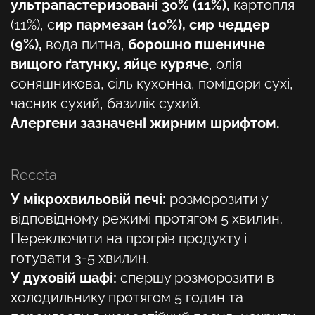
ультрапастеризовані 30% (11%),
картопля
(11%),
с
ир пармезан (10%)
,
сир чеддер
(9%),
вода питна,
борошно пшеничне
вищого ґатунку, яйце куряче
,
олія
соняшникова, сіль кухонна, помідори сухі,
часник сухий, базилік сухий.
Алергени зазначені жирним шрифтом.
Receta
У мікрохвильовій печі:
розморозити у
відповідному режимі протягом 5 хвилин.
Переключити на прогрів продукту і
готувати 3-5 хвилин.
У духовій шафі:
спершу розморозити в
холодильнику протягом 5 годин та