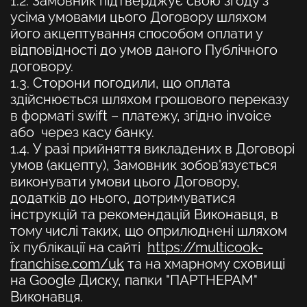
1.2. Замовник підтверджує свою згоду з
усіма умовами цього Договору шляхом
його акцептування способом оплати у
відповідності до умов даного Публічного
договору.
1.3. Сторони погодили, що оплата
здійснюється шляхом грошового переказу
в форматі swift – платежу, згідно invoice
або через касу банку.
1.4. У разі прийняття викладених в Договорі
умов (акцепту), Замовник зобов'язується
виконувати умови цього Договору,
додатків до нього, дотримуватися
інструкцій та рекомендацій Виконавця, в
тому числі таких, що оприлюднені шляхом
їх публікації на сайті
https://multicook-
franchise.com/uk
та на хмарному сховищі
на Google Диску, папки "ПАРТНЕРАМ"
Виконавця.