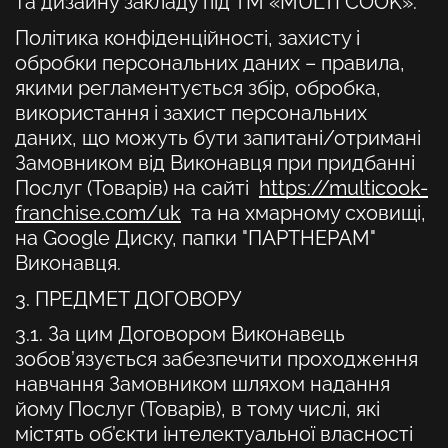
та дизайну закладу під ТМ «MULTI СOOK».
Політика конфіденційності, захисту і
обробки персональних даних
– правила,
якими регламентується збір, обробка,
використання і захист персональних
даних, що можуть бути запитані/отримані
Замовником від Виконавця при придбанні
Послуг (Товарів) на сайті
https://multicook-
franchise.com/uk
та на хмарному сховищі,
на Google Диску, папки "ПАРТНЕРАМ"
Виконавця.
3. ПРЕДМЕТ ДОГОВОРУ
3.1. За цим Договором Виконавець
зобов’язується забезпечити проходження
навчання Замовником шляхом надання
йому Послуг (Товарів), в тому числі, які
містять об’єкти інтелектуальної власності