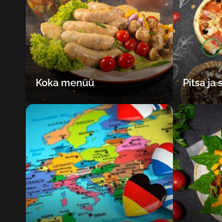
Koka menüü
Pitsa ja 