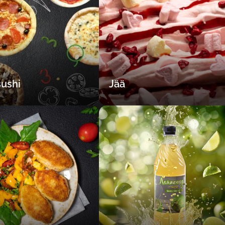
sushi
Jää
Valige oma asukoht