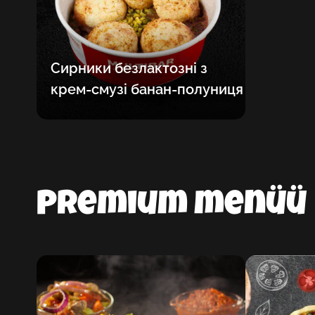
Сирники безлактозні з
крем-смузі банан-полуниця
Premium menüü