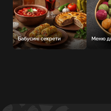
Бабусині секрети
Меню дл