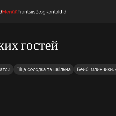
d
Menüü
Frantsiis
Blog
Kontaktid
ких гостей
натси
Піца солодка та шкільна
Бейбі млинчики,