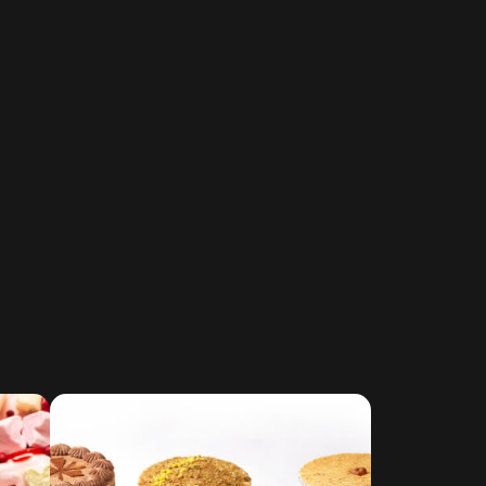
HU
KA
LT
LV
PL
PT
RO
SK
SV
TR