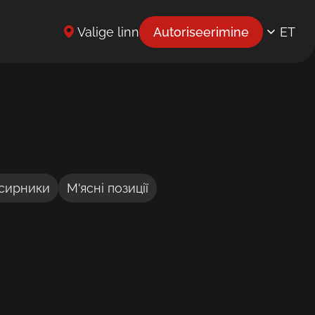
Valige linn
Autoriseerimine
ET
EN
UK
BG
CS
DE
 сирники
М'ясні позиції
EL
ES
FR
HR