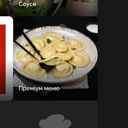
Соуси
Преміум меню