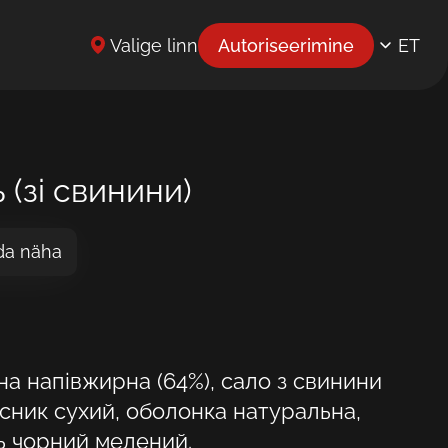
Valige linn
Autoriseerimine
ET
EN
UK
BG
 (зі свинини)
CS
da näha
DE
EL
ES
а напівжирна (64%), сало з свинини
FR
часник сухий, оболонка натуральна,
HR
ць чорний мелений.