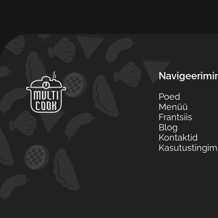
Navigeerimi
Poed
Menüü
Frantsiis
Blog
Kontaktid
Kasutustingi