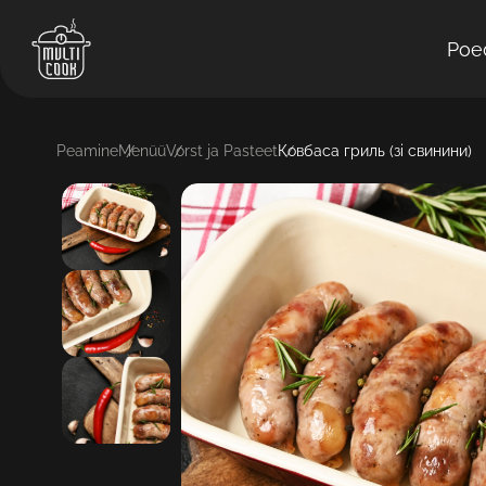
Poe
Peamine
Menüü
Vorst ja Pasteet
Ковбаса гриль (зі свинини)