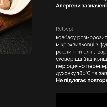
Алергени зазначен
Retsept
ковбасу розморозит
мікрохвильовці з фу
рослинній олії (тва
сковорідці (під кри
періодично перевер
духовку 180°C та за
Не підлягає повто
Valige oma asukoht