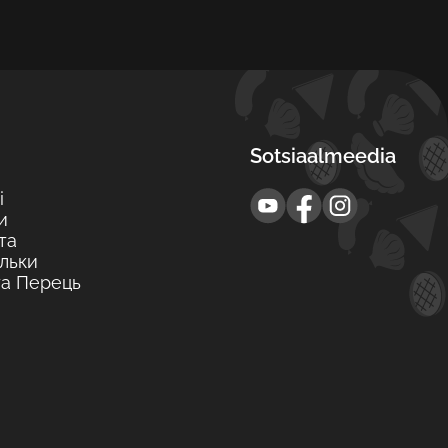
Sotsiaalmeedia
і
и
та
льки
та Перець