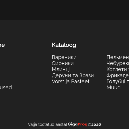
ne
Kataloog
Вареники
Пельмен
Сирники
Чебурек
Млинці
Котлети 
Деруни та Зрази
Фрикаде
Vorst ja Pasteet
Голубці 
mused
Muud
Välja töötatud aastal
©
2026