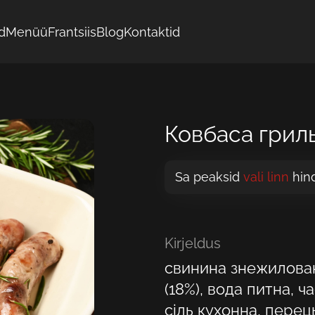
d
Menüü
Frantsiis
Blog
Kontaktid
Ковбаса гриль
Sa peaksid
vali linn
hin
Kirjeldus
свинина знежилован
(18%), вода питна, 
сіль кухонна, пере