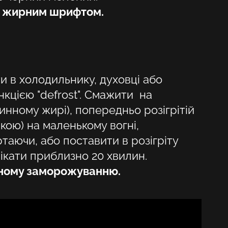
і жирним шрифтом.
HU
KA
LT
и в холодильнику, духовці або
LV
нкцією "defrost". Смажити на
PL
ринному жирі), попередньо розігрітій
PT
шкою) на маленькому вогні,
таючи, або поставити в розігріту
RO
пікати приблизно 20 хвилин.
SK
рному заморожуванню.
SV
TR