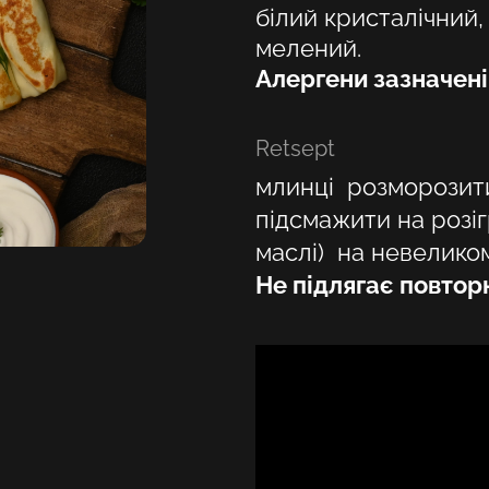
білий кристалічний,
мелений.
Алергени зазначен
Retsept
млинці розморозити
підсмажити на розіг
маслі) на невелико
Не підлягає повто
Valige oma asukoht