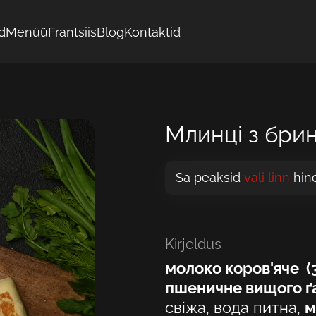
d
Menüü
Frantsiis
Blog
Kontaktid
Млинці з бри
Sa peaksid
vali linn
hin
Kirjeldus
молоко коров'яче (
пшеничне вищого ґат
свіжа, вода питна,
м