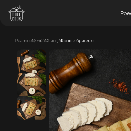
Poe
Peamine
Menüü
Млинці
Млинці з бринзою