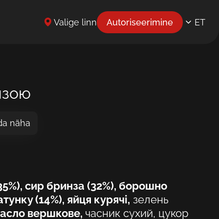
Valige linn
Autoriseerimine
ET
EN
UK
BG
нзою
CS
da näha
DE
EL
ES
35%), сир бринза (32%), борошно
FR
унку (14%), яйця курячі,
зелень
асло вершкове,
часник сухий, цукор
HR