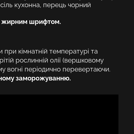
 сіль кухонна, перець чорний
HU
і жирним шрифтом.
KA
LT
LV
 при кімнатній температурі та
PL
рітій рослинній олії (вершковому
му вогні періодично перевертаючи.
PT
рному заморожуванню.
RO
SK
SV
TR