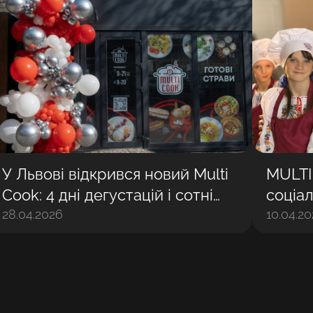
У Львові відкрився новий Multi
MULTI
Cook: 4 дні дегустацій і сотні
соціал
задоволених гостей
28.04.2026
разом 
10.04.2