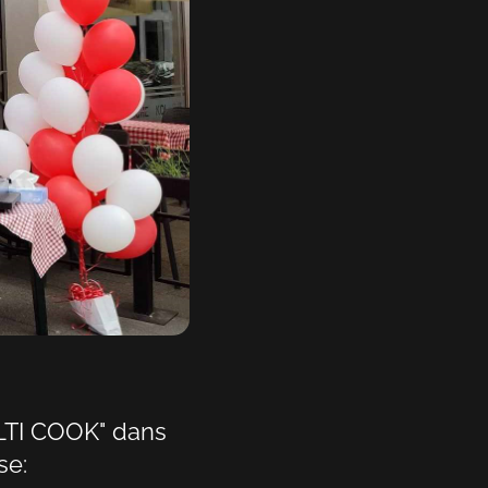
HU
KA
LT
LV
PL
PT
RO
SK
SV
LTI COOK" dans
TR
se: