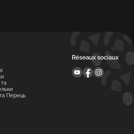
Réseaux sociaux
і
ки
 та
ельки
 та Перець