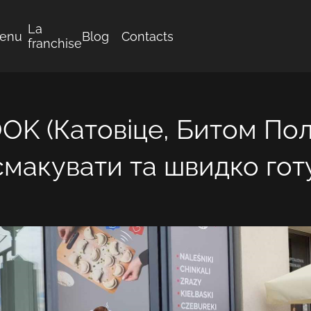
La
enu
Blog
Contacts
franchise
OK (Катовіце, Битом Пол
смакувати та швидко гот