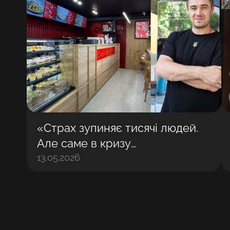
«Страх зупиняє тисячі людей.
Але саме в кризу
народжуються найбільші
13.05.2026
бізнеси»: Володимир Матвійчук