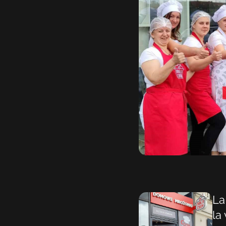
La
la