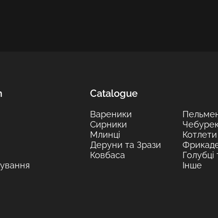
n
Catalogue
Вареники
Пельмен
Сирники
Чебуре
Млинці
Котлети
Деруни та Зрази
Фрикад
Ковбаса
Голубці
ування
Інше