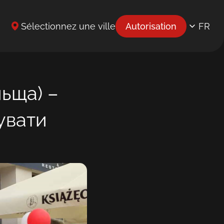
Sélectionnez une ville
Autorisation
FR
EN
UK
ьща) –
BG
увати
CS
DE
EL
ES
ET
HR