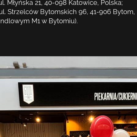
 ul. Młyńska 21, 40-098 Katowice, Polska;
 ul. Strzelców Bytomskich 96, 41-906 Bytom,
ndlowym M1 w Bytomiu).