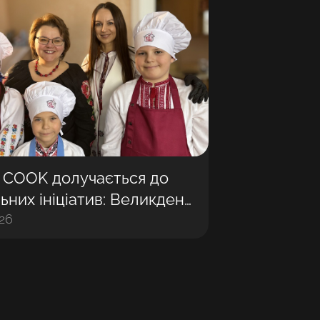
 COOK долучається до
ьних ініціатив: Великдень
із дітьми
026