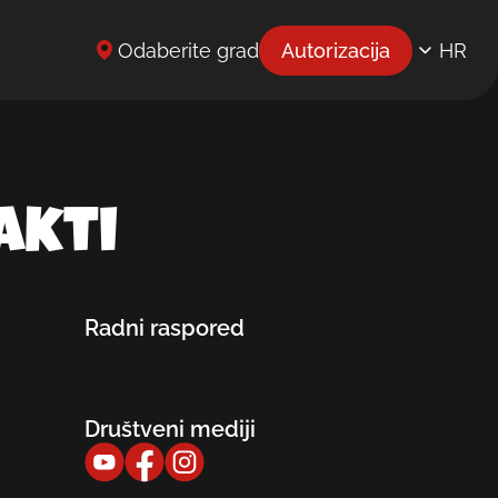
Odaberite grad
Autorizacija
HR
EN
UK
BG
akti
CS
DE
Radni raspored
EL
ES
Društveni mediji
ET
FR