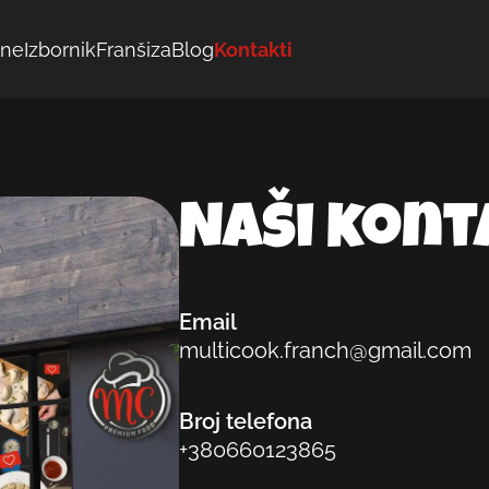
ine
Izbornik
Franšiza
Blog
Kontakti
Naši kont
Email
multicook.franch@gmail.com
Broj telefona
+380660123865