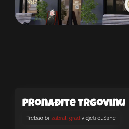
Pronađite trgovinu
Trebao bi
izabrati grad
vidjeti dućane