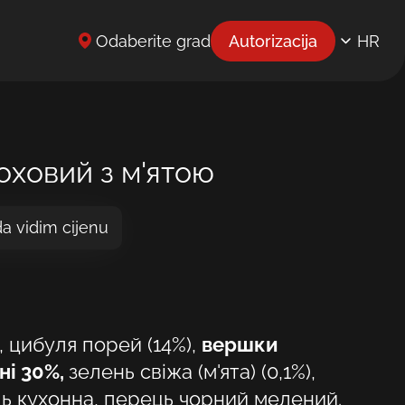
Odaberite grad
Autorizacija
HR
EN
UK
BG
оховий з м'ятою
CS
da vidim cijenu
DE
EL
ES
, цибуля порей (14%),
вершки
ET
ні 30%,
зелень свіжа (м'ята) (0,1%),
FR
ль кухонна, перець чорний мелений.