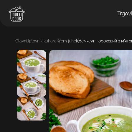
Trgov
Glavni
Jelovnik kuhara
Krem juhe
Крем-суп гороховий з м'ят