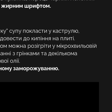
і жирним шрифтом.
HU
KA
LT
ку" супу покласти у каструлю,
 довести до кипіння на плиті.
LV
ом можна розігріти у мікрохвильовій
PL
анні з грінками та декількома
PT
ої олії.
рному заморожуванню.
RO
SK
SV
TR