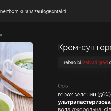
ine
Izbornik
Franšiza
Blog
Kontakti
ою
Крем-суп гор
Trebao bi
izabrati grad
Opis
горох зелений (56%)
ультрапастеризова
вода джерельна, сі