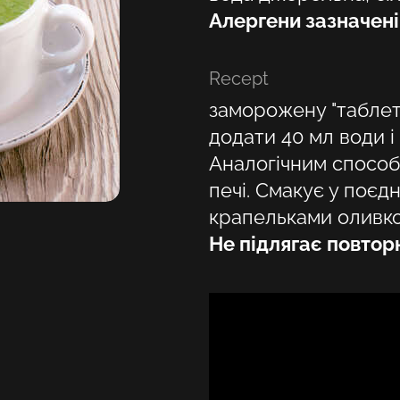
Алергени зазначен
Recept
заморожену "таблет
додати 40 мл води і
Аналогічним способ
печі. Смакує у поєдн
крапельками оливков
Не підлягає повто
Odaberite svoju lokaciju