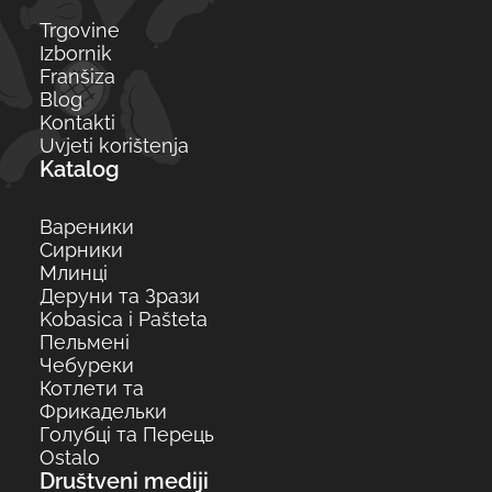
Trgovine
Izbornik
Franšiza
Blog
Kontakti
Uvjeti korištenja
Katalog
Вареники
Сирники
Млинці
Деруни та Зрази
Kobasica i Pašteta
Пельмені
Чебуреки
Котлети та
Фрикадельки
Голубці та Перець
Ostalo
Društveni mediji