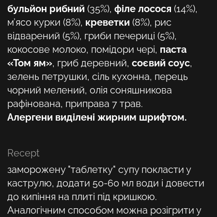
бульйон рибний
(35%)
,
філе лосося
(14%),
м’ясо курки (8%),
креветки
(8%), рис
відварений (5%), гриби печериці (5%),
кокосове молоко, помідори чері,
паста
«Том ям»
, гриб деревний,
соєвий соус
,
зелень петрушки, сіль кухонна, перець
чорний мелений, олія соняшникова
рафінована, приправа 7 трав.
Алергени виділені жирним шрифтом.
Recept
заморожену "таблетку" супу покласти у
каструлю, додати 50-60 мл води і довести
до кипіння на плиті під кришкою.
Аналогічним способом можна розігрити у