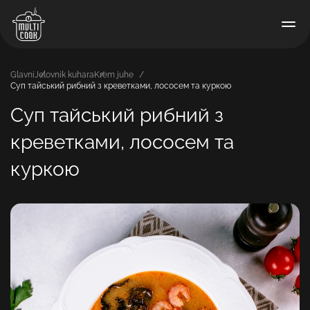
Glavni
Jelovnik kuhara
Krem juhe
Суп тайський рибний з креветками, лососем та куркою
Суп тайський рибний з
креветками, лососем та
куркою