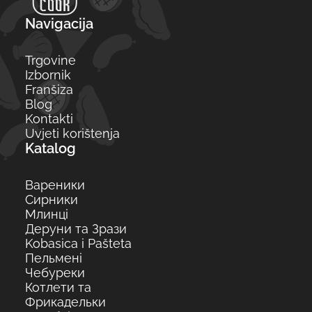
Navigacija
Trgovine
Izbornik
Franšiza
Blog
Kontakti
Uvjeti korištenja
Katalog
Вареники
Сирники
Млинці
Деруни та Зрази
Kobasica i Pašteta
Пельмені
Чебуреки
Котлети та
Фрикадельки