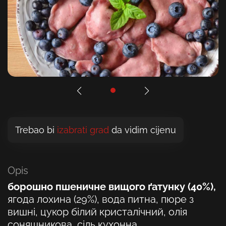
Trebao bi
izabrati grad
da vidim cijenu
Opis
борошно пшеничне вищого ґатунку (40%),
ягода лохина (29%), вода питна, пюре з
вишні, цукор білий кристалічний, олія
соняшникова, сіль кухонна.