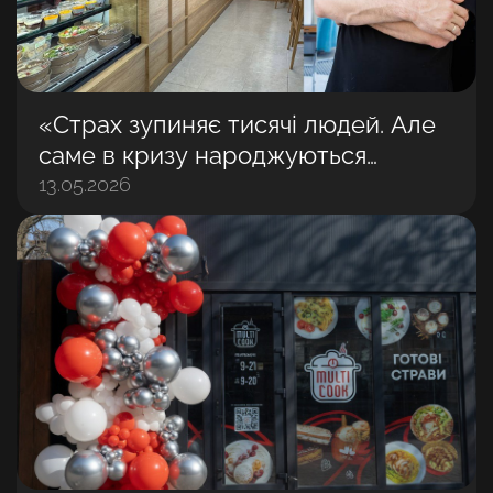
«Страх зупиняє тисячі людей. Але
саме в кризу народжуються
найбільші бізнеси»: Володимир
13.05.2026
Матвійчук