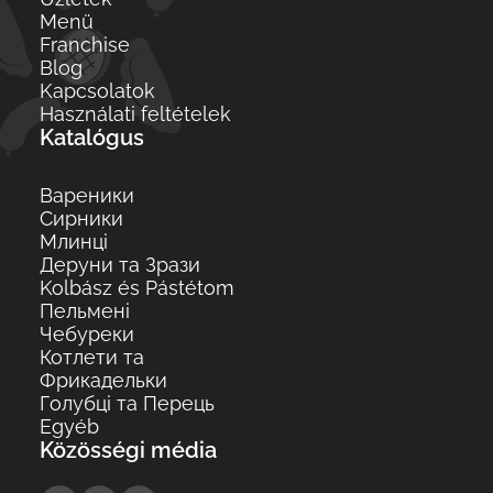
Menü
Franchise
Blog
Kapcsolatok
Használati feltételek
Katalógus
Вареники
Сирники
Млинці
Деруни та Зрази
Kolbász és Pástétom
Пельмені
Чебуреки
Котлети та
Фрикадельки
Голубці та Перець
Egyéb
Közösségi média