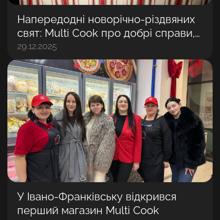
Напередодні новорічно-різдвяних
свят: Multi Cook про добрі справи,
які зігрівають серця
29.12.2025
У Івано-Франківську відкрився
перший магазин Multi Cook