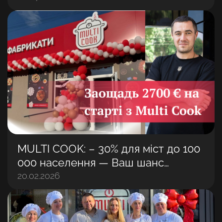
MULTI COOK: – 30% для міст до 100
000 населення — Ваш шанс
захопити ринок першими
20.02.2026