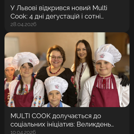
У Львові відкрився новий Multi
Cook: 4 дні дегустацій і сотні
задоволених гостей
28.04.2026
MULTI COOK долучається до
соціальних ініціатив: Великдень
разом із дітьми
10.04.2026