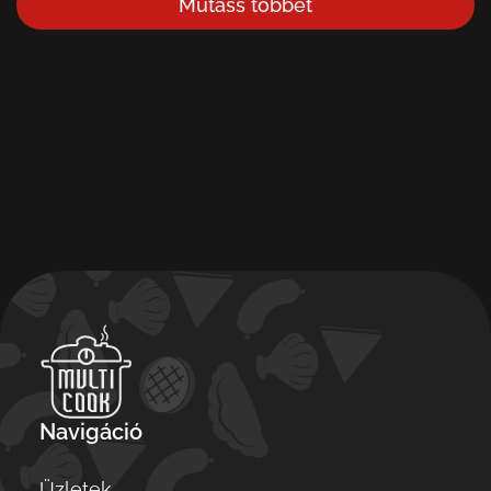
Mutass többet
Navigáció
Üzletek