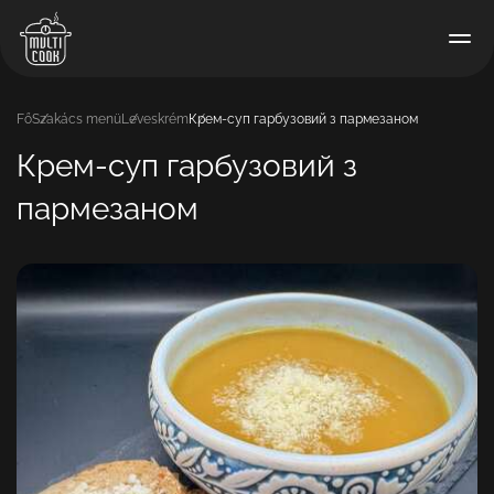
Fő
Szakács menü
Leveskrém
Крем-суп гарбузовий з пармезаном
Крем-суп гарбузовий з
пармезаном