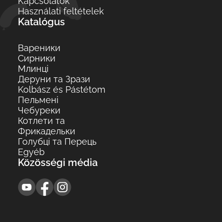
Kapcsolatok
Használati feltételek
Katalógus
Вареники
Сирники
Млинці
Деруни та Зрази
Kolbász és Pástétom
Пельмені
Чебуреки
Котлети та
Фрикадельки
Голубці та Перець
Egyéb
Közösségi média