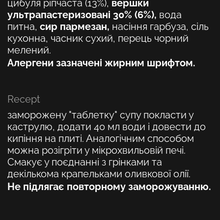
цибуля ріпчаста (13%),
вершки
ультрапастеризовані 30% (6%),
вода
питна,
сир пармезан,
насіння гарбуза, сіль
кухонна, часник сухий, перець чорний
мелений.
Алергени зазначені жирним шрифтом.
Recept
заморожену "таблетку" супу покласти у
каструлю, додати 40 мл води і довести до
кипіння на плиті. Аналогічним способом
можна розігріти у мікрохвильовій печі.
Смакує у поєднанні з грінками та
декількома крапельками оливкової олії.
Не підлягає повторному заморожуванню.