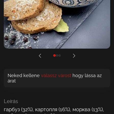
Neked kellene
válassz várost
hogy lássa az
árat
Leírás
гарбуз (32%), картопля (16%), морква (13%),