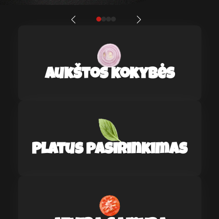
Aukštos kokybės
Platus pasirinkimas