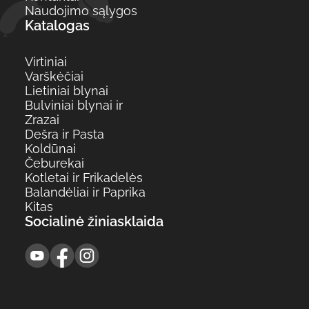
Naudojimo sąlygos
Katalogas
Virtiniai
Varškėčiai
Lietiniai blynai
Bulviniai blynai ir
Zrazai
Dešra ir Pasta
Koldūnai
Čeburekai
Kotletai ir Frikadelės
Balandėliai ir Paprika
Kitas
Socialinė žiniasklaida