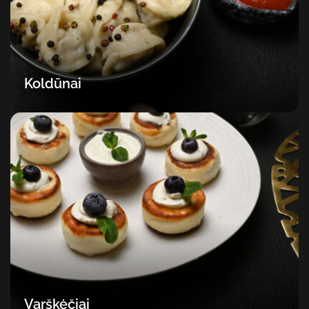
Koldūnai
Varškėčiai