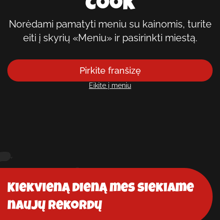
Cook
Norėdami pamatyti meniu su kainomis, turite
eiti į skyrių «Meniu» ir pasirinkti miestą.
Pirkite franšizę
Eikite į meniu
Kiekvieną dieną mes siekiame
naujų rekordų