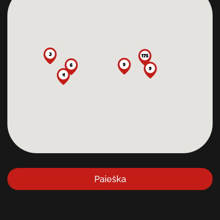
3
175
9
6
9
4
Paieška