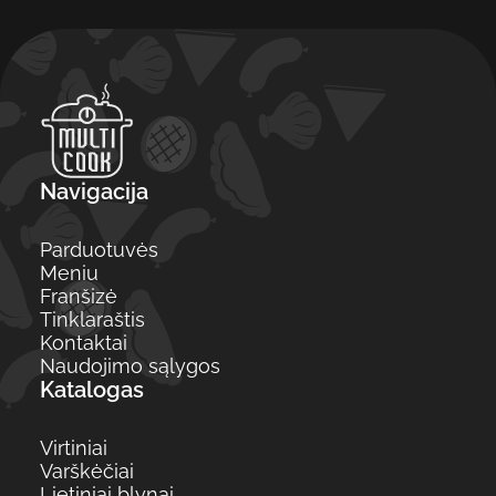
Navigacija
Parduotuvės
Meniu
Franšizė
Tinklaraštis
Kontaktai
Naudojimo sąlygos
Katalogas
Virtiniai
Varškėčiai
Lietiniai blynai