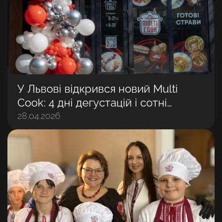
У Львові відкрився новий Multi
Cook: 4 дні дегустацій і сотні
задоволених гостей
28.04.2026