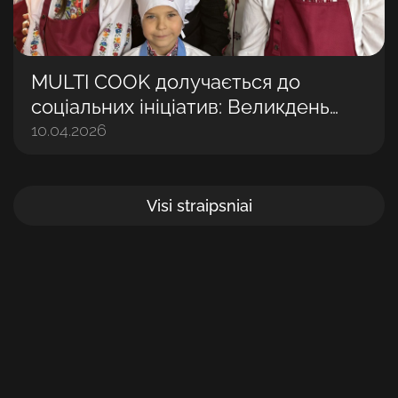
MULTI COOK долучається до
соціальних ініціатив: Великдень
разом із дітьми
10.04.2026
Visi straipsniai