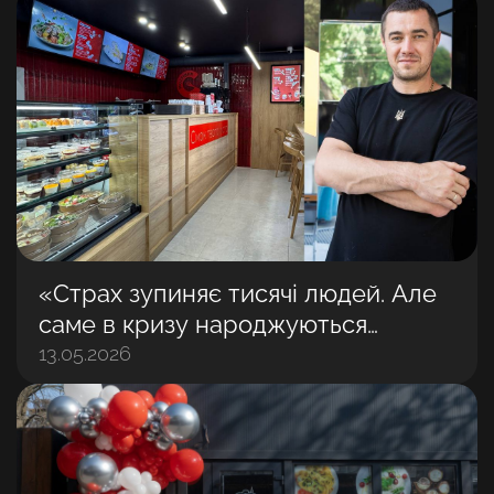
«Страх зупиняє тисячі людей. Але
саме в кризу народжуються
найбільші бізнеси»: Володимир
13.05.2026
Матвійчук