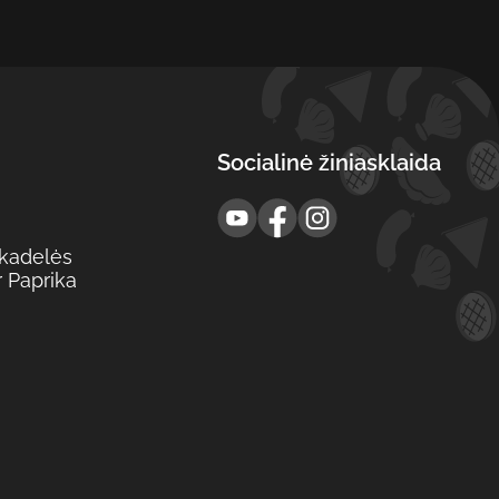
Socialinė žiniasklaida
rikadelės
r Paprika