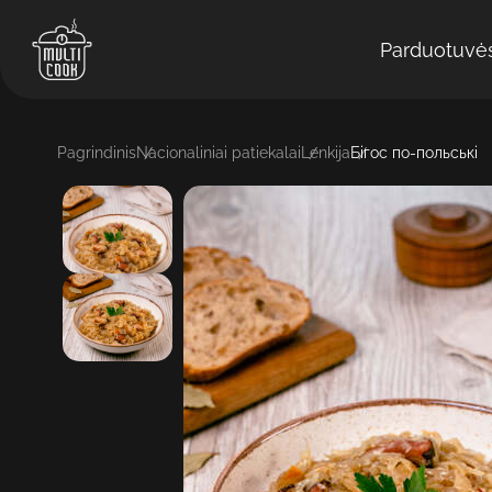
Parduotuvė
Pagrindinis
Nacionaliniai patiekalai
Lenkija
Бігос по-польські