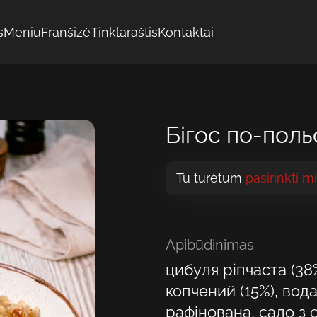
s
Meniu
Franšizė
Tinklaraštis
Kontaktai
Бігос по-поль
Tu turėtum
pasirinkti m
Apibūdinimas
цибуля ріпчаста (38
копчений (15%), вод
рафінована, сало з 