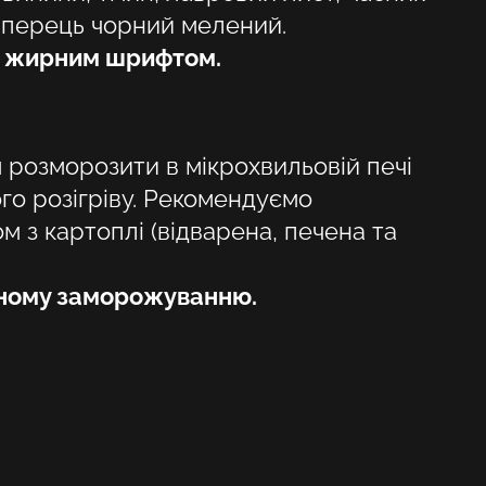
, перець чорний мелений.
HR
і жирним шрифтом.
HU
KA
розморозити в мікрохвильовій печі
LV
го розігріву. Рекомендуємо
PL
м з картоплі (відварена, печена та
PT
рному заморожуванню.
RO
SK
SV
TR