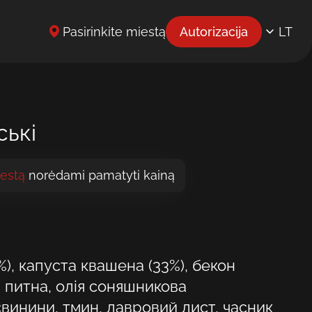
Pasirinkite miestą
Autorizacija
LT
EN
UK
BG
ські
CS
iestą
norėdami pamatyti kainą
DE
EL
ES
%), капуста квашена (33%), бекон
ET
а питна, олія соняшникова
FR
свинини, тмин, лавровий лист, часник