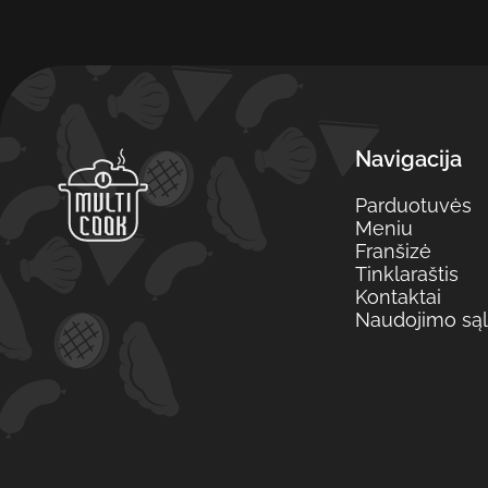
Navigacija
Parduotuvės
Meniu
Franšizė
Tinklaraštis
Kontaktai
Naudojimo są