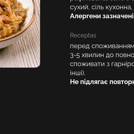
сухий, сіль кухонна
Алергени зазначен
Pasirinkite savo vietą
Receptas
перед споживанням 
3-5 хвилин до повно
споживати з гарніро
інші).
Не підлягає повто
Patvirtinti