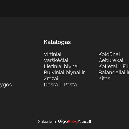
Katalogas
Virtiniai
Koldūnai
Varškėčiai
Čeburekai
Lietiniai blynai
Kotletai ir F
Bulviniai blynai ir
Balandėliai i
Zrazai
Kitas
lygos
Dešra ir Pasta
Sukurta m
©
2026