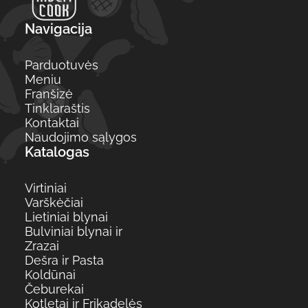
Navigacija
Parduotuvės
Meniu
Franšizė
Tinklaraštis
Kontaktai
Naudojimo sąlygos
Katalogas
Virtiniai
Varškėčiai
Lietiniai blynai
Bulviniai blynai ir
Zrazai
Dešra ir Pasta
Koldūnai
Čeburekai
Kotletai ir Frikadelės