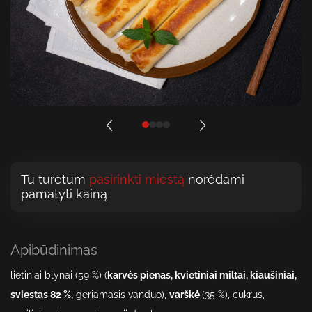
Tu turėtum
pasirinkti miestą
norėdami
pamatyti kainą
Apibūdinimas
lietiniai blynai (5
9
%)
(
karvės pienas, kvietiniai miltai, kiaušiniai,
sviestas
82 %
,
geriamasis vanduo),
varškė
(35
%), cukrus,