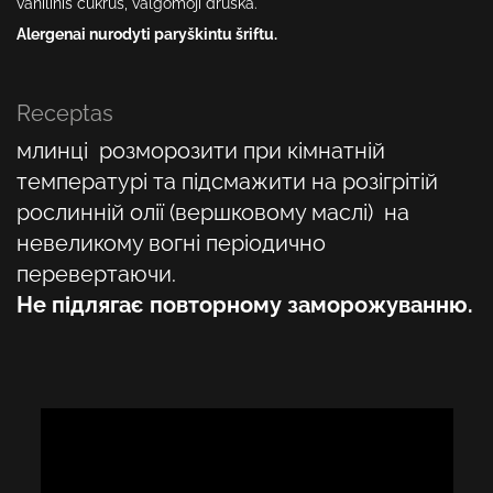
vanilinis cukrus, valgomoji druska.
Alergenai nurodyti paryškintu šriftu.
Receptas
млинці розморозити при кімнатній
температурі та підсмажити на розігрітій
рослинній олії (вершковому маслі) на
невеликому вогні періодично
перевертаючи.
Не підлягає повторному заморожуванню.