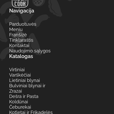
Navigacija
Parduotuvės
Meniu
Franšizė
Tinklaraštis
Kontaktai
Naudojimo sąlygos
Katalogas
Virtiniai
Varškėčiai
Lietiniai blynai
Bulviniai blynai ir
Zrazai
Dešra ir Pasta
Koldūnai
Čeburekai
Kotletai ir Frikadelės