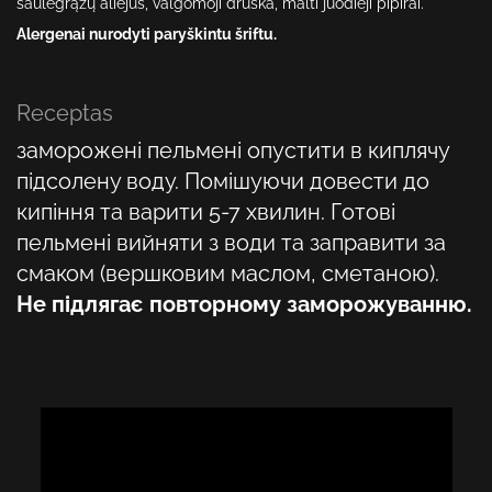
saulėgrąžų aliejus, valgomoji druska, malti juodieji pipirai
.
Alergenai nurodyti paryškintu šriftu.
Receptas
заморожені пельмені опустити в киплячу
підсолену воду. Помішуючи довести до
кипіння та варити 5-7 хвилин. Готові
пельмені вийняти з води та заправити за
смаком (вершковим маслом, сметаною).
Не підлягає повторному заморожуванню.