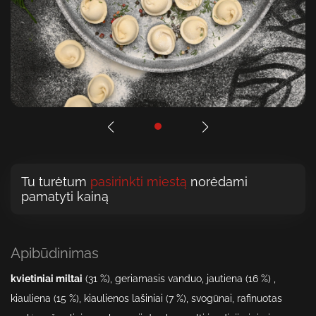
Tu turėtum
pasirinkti miestą
norėdami
pamatyti kainą
Apibūdinimas
kvietiniai miltai
(31
%), geriamasis vanduo, jautiena (16
%) ,
kiauliena (15
%), kiaulienos lašiniai (7
%), svogūnai
,
rafinuotas