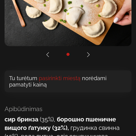
Tu turėtum
pasirinkti miestą
norėdami
pamatyti kainą
Apibūdinimas
сир бринза
(35%),
борошно пшеничне
вищого ґатунку (32%),
грудинка свинна