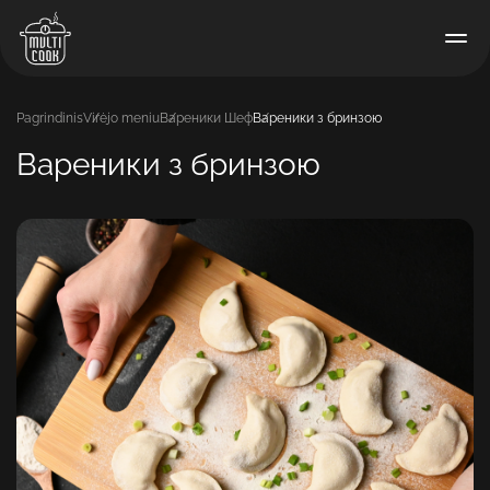
Pagrindinis
Virėjo meniu
Вареники Шеф
Вареники з бринзою
Вареники з бринзою