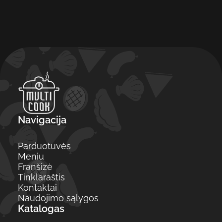
Navigacija
Parduotuvės
Meniu
Franšizė
Tinklaraštis
Kontaktai
Naudojimo sąlygos
Katalogas