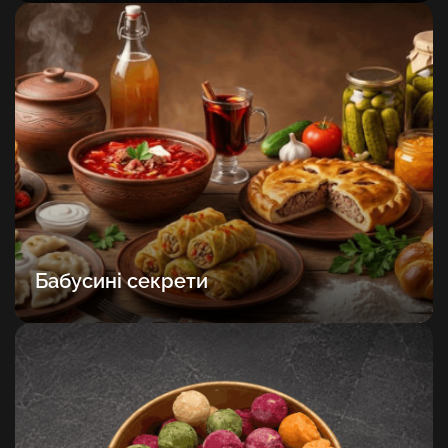
Бабусині секрети