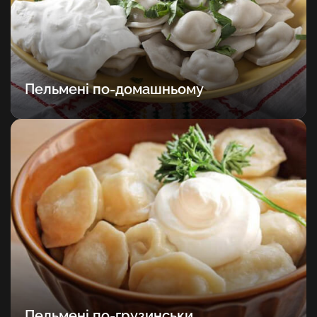
Пельмені по-домашньому
Пельмені по-грузинськи