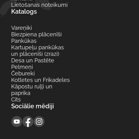
Lietošanas noteikumi
Katalogs
Vareņiki
Biezpiena plācenīši
Pankūkas
Kartupeļu pankūkas
un plācenīši (zrazi)
Desa un Pastēte
Pelmeņi
Čebureki
Kotletes un Frikadeles
Kāpostu ruļļi un
paprika
Cits
Sociālie mēdiji