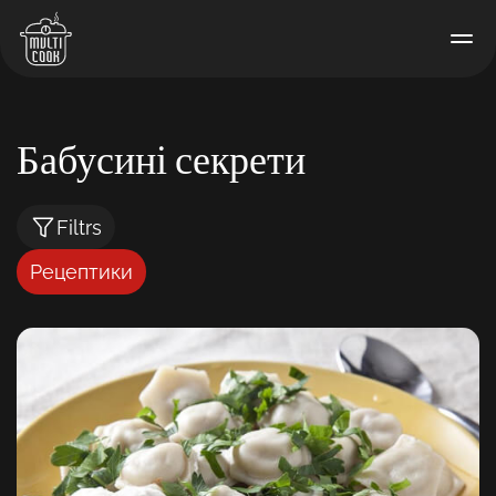
Бабусині секрети
Filtrs
Рецептики