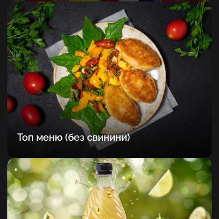
Топ меню (без свинини)