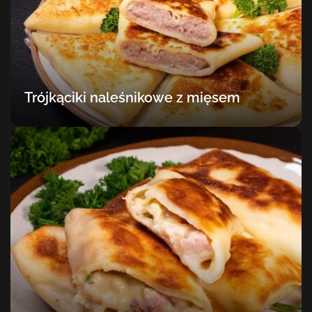
Trójkąciki naleśnikowe z mięsem