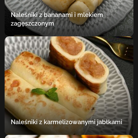
Naleśniki z bananami i mlekiem
zagęszczonym
Naleśniki z karmelizowanymi jabłkami