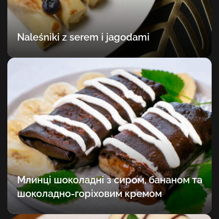
Naleśniki z serem i jagodami
Млинці шоколадні з сиром, бананом та
шоколадно-горіховим кремом