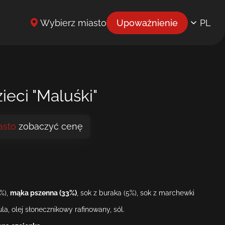
Wybierz miasto
Upoważnienie
PL
EN
UK
BG
ieci "Maluśki"
CS
asto
zobaczyć cenę
DE
EL
ES
7%),
mąka pszenna (33%)
, sok z buraka (5%), sok z marchewki
ET
la, olej słonecznikowy rafinowany, sól.
FR