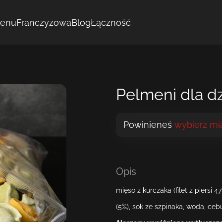
enu
Franczyzowa
Blog
Łączność
Pelmeni dla dz
Powinieneś
wybierz mi
Opis
mięso z kurczaka (filet z piersi 4
(5%), sok ze szpinaka, woda, cebu