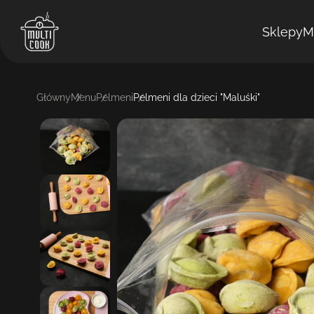
Sklepy
M
Główny
Menu
Pelmeni
Pelmeni dla dzieci "Maluśki"