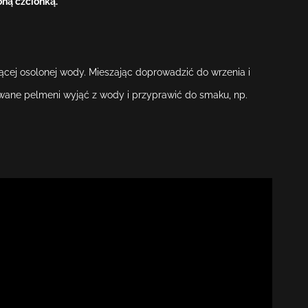
ną czcionką.
HR
HU
cej osolonej wody. Mieszając doprowadzić do wrzenia i
KA
wane pelmeni wyjąć z wody i przyprawić do smaku, np.
LT
LV
PT
RO
SK
SV
TR