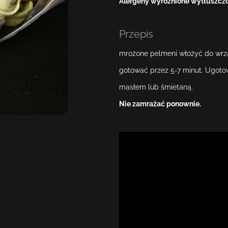
Alergeny wyróżnione wytłuszczo
Przepis
mrożone pelmeni włożyć do wrzą
gotować przez 5-7 minut. Ugoto
masłem lub śmietaną.
Nie zamrażać ponownie.
Wybierz swoją lokalizację