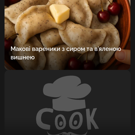
Макові вареники з сиром та в'яленою
вишнею