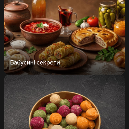
Бабусині секрети