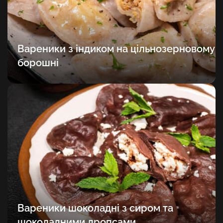
Вареники з індиком на цільнозерновому
борошні
Вареники шоколадні з сиром та
шоколадними дропсами