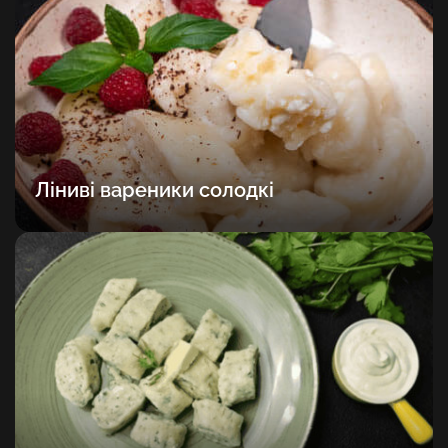
Ліниві вареники солодкі