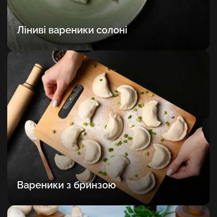
Ліниві вареники солоні
Вареники з бринзою