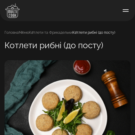
Головна
Меню
Котлети та Фрикадельки
Котлети рибні (до посту)
Котлети рибні (до посту)