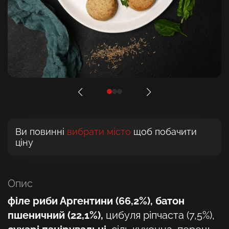
Ви повинні
вибрати місто
щоб побачити
ціну
Опис
філе риби Аргентини (66,2%), батон
пшеничний (22,1%),
цибуля ріпчаста (7,5%),