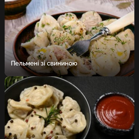
Пельмені зі свининою