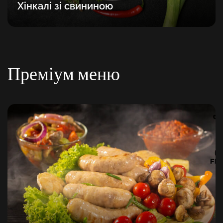
Хінкалі зі свининою
Преміум меню