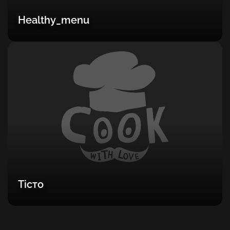
Healthy_menu
Тісто