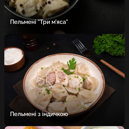
Пельмені "Три м’яса"
Пельмені з індичкою