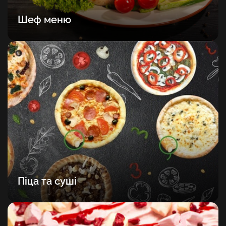
Шеф меню
Піца та суші