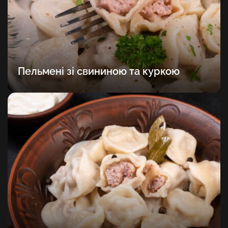
Пельмені зі свининою та куркою