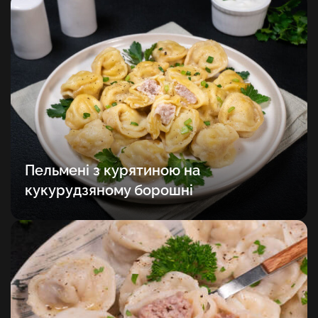
Пельмені з курятиною на
кукурудзяному борошні