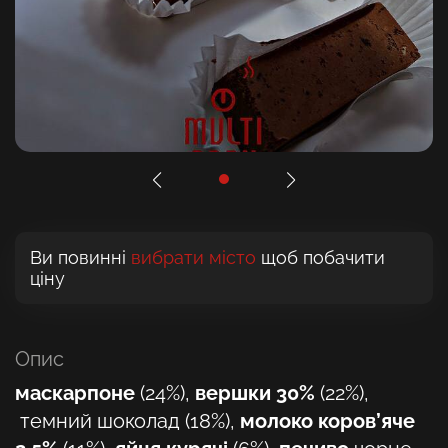
Ви повинні
вибрати місто
щоб побачити
ціну
Опис
маскарпоне
(24%),
вершки 30%
(22%),
темний шоколад (18%),
молоко коров’яче