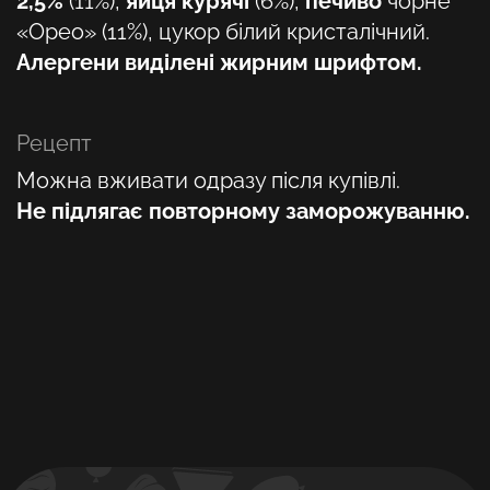
2,5%
(11%),
яйця курячі
(6%),
печиво
чорне
«Орео»
(11%), цукор білий кристалічний.
Алергени виділені жирним шрифтом.
Рецепт
Можна вживати одразу після купівлі.
Не підлягає повторному заморожуванню.