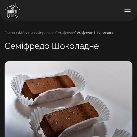
Головна
Морозиво
Морозиво Семіфредо
Семіфредо Шоколадне
Семіфредо Шоколадне