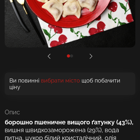
Ви повинні
вибрати місто
щоб побачити
ціну
Опис
борошно пшеничне вищого ґатунку (43%),
вишня швидкозаморожена (29%), вода
питна, цукор білий кристалічний, олія