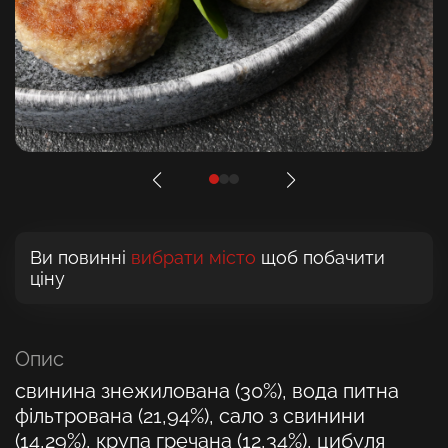
Ви повинні
вибрати місто
щоб побачити
ціну
Опис
свинина знежилована (30%), вода питна
фільтрована (21,94%), сало з свинини
(14,29%), крупа гречана (12,34%), цибуля