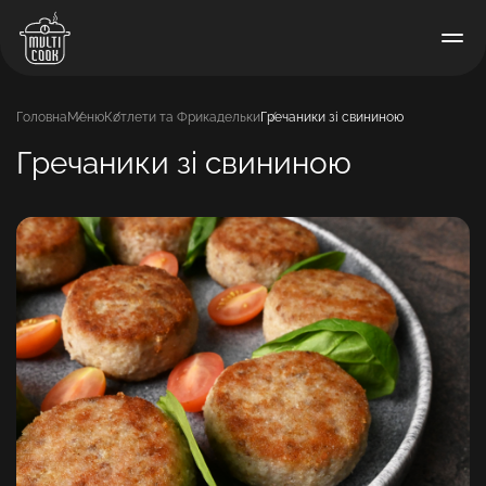
Головна
Меню
Котлети та Фрикадельки
Гречаники зі свининою
Гречаники зі свининою