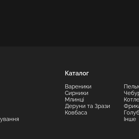
Каталог
Вареники
Пель
Сирники
Чебу
Млинці
Котле
Деруни та Зрази
Фрик
Ковбаса
Голуб
ування
Інше