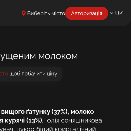
Виберіть місто
Авторизація
UK
EN
BG
CS
згущеним молоком
DE
сто
щоб побачити ціну
EL
ES
ET
ищого ґатунку (37%), молоко
FR
я курячі (13%),
олія соняшникова
HR
вач, цукор білий кристалічний,