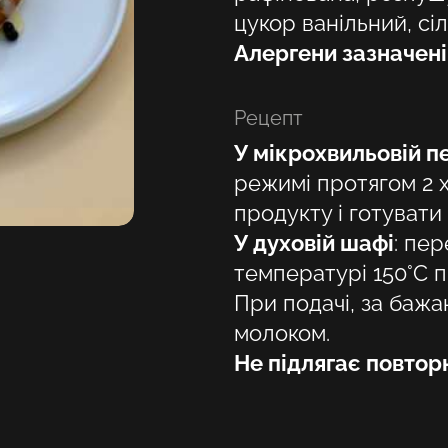
цукор ванільний, сіл
Алергени зазначен
Рецепт
У мікрохвильовій пе
Виберіть своє місце розташування
режимі протягом 2 
продукту і готувати 
У духовій шафі
:
пере
температурі 150°С п
При подачі, за баж
молоком.
Не підлягає повто
Підтвердити