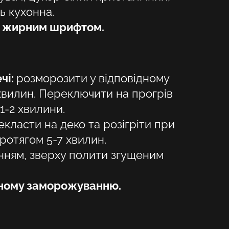
ь кухонна.
HU
і жирним шрифтом.
KA
LT
чі:
розморозити у відповідному
LV
хвилин. Переключити на прогрів
PL
1-2 хвилини.
PT
класти на деко та розігріти при
ротягом 5-7 хвилин.
RO
анням, зверху полити згущеним
SK
рному заморожуванню.
SV
TR