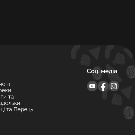
Соц. медіа
мені
реки
ти та
адельки
ці та Перець