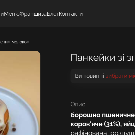
ни
Меню
Франшиза
Блог
Контакти
ущеним молоком
Панкейки зі 
Ви повинні
вибрати мі
Опис
борошно пшеничне в
коров’яче (31%), яйц
рафінована, розпушу