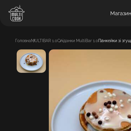
Магази
Головна
MULTIBAR 1.0
Сніданки MultiBar 1.0
Панкейки зі зг