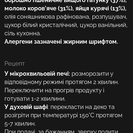
борошно пшеничне вищого ґатунку (37%),
молоко коров’яче (31%), яйця курячі (13%),
олія соняшникова рафінована, розпушувач,
цукор білий кристалічний, цукор ванільний,
сіль кухонна.
Алергени зазначені жирним шрифтом.
Рецепт
У мікрохвильовій печі:
розморозити у
відповідному режимі протягом 2 хвилин.
Переключити на прогрів продукту і
готувати 1-2 хвилини.
У духовій шафі
:
перекласти на деко та
розігріти при температурі 150°С протягом
5-7 хвилин.
При подачі, за бажанням, зверху полити