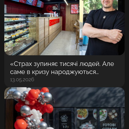
«Страх зупиняє тисячі людей. Але
саме в кризу народжуються
найбільші бізнеси»: Володимир
13.05.2026
Матвійчук