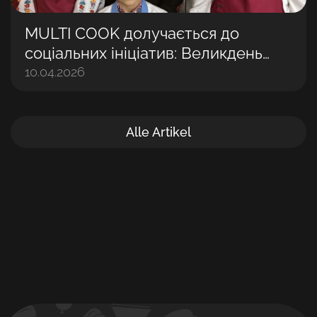
MULTI COOK долучається до
соціальних ініціатив: Великдень
разом із дітьми
10.04.2026
Alle Artikel