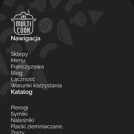
Nawigacja
Sklepy
Menu
Franczyzowa
Blog
Łączność
Warunki korzystania
Katalog
Pierogi
Syrniki
Naleśniki
Placki ziemniaczane,
Zrazy