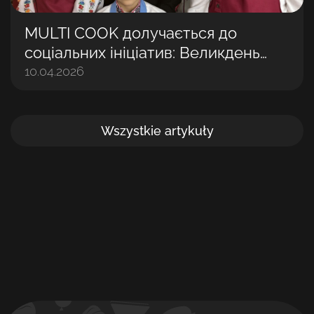
MULTI COOK долучається до
соціальних ініціатив: Великдень
разом із дітьми
10.04.2026
Wszystkie artykuły