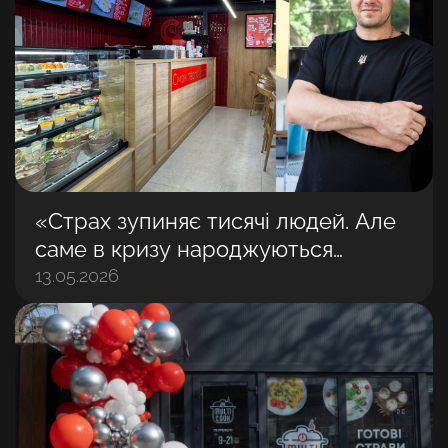
«Страх зупиняє тисячі людей. Але
саме в кризу народжуються
найбільші бізнеси»: Володимир
13.05.2026
Матвійчук