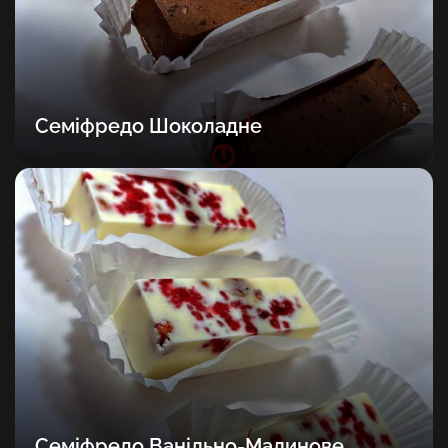
Семіфредо Шоколадне
Семіфредо Ванільно-Малинове