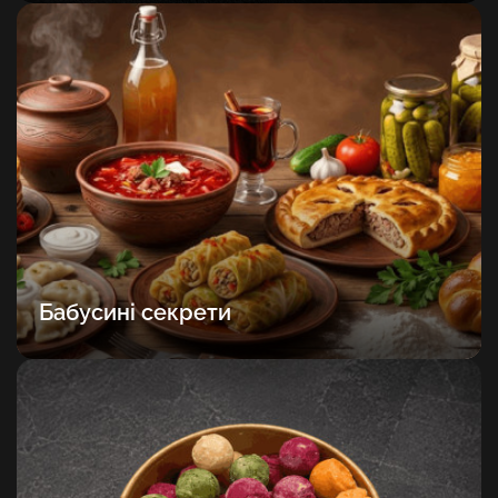
Бабусині секрети