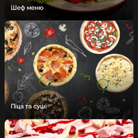
Шеф меню
Піца та суші