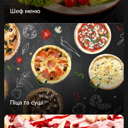
Шеф меню
Піца та суші