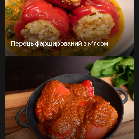
Перець фарширований з м’ясом