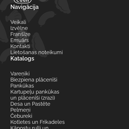
Navigācija
Veikali
Izvēlne
Franšīze
Emuārs
Kontakti
Lietošanas noteikumi
Katalogs
Vareņiki
Biezpiena plācenīši
Pankūkas
Kartupeļu pankūkas
un plācenīši (zrazi)
Desa un Pastēte
Pelmeņi
Čebureki
Kotletes un Frikadeles
Kāpostu ruļļi un