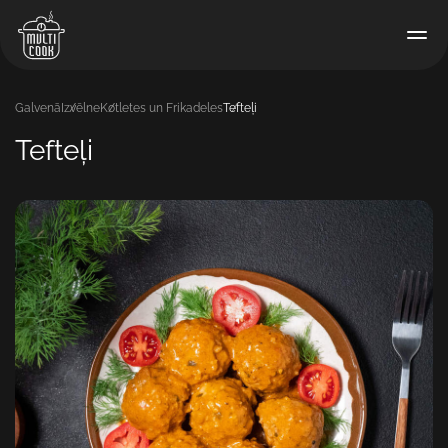
Galvenā
Izvēlne
Kotletes un Frikadeles
Tefteļi
Tefteļi