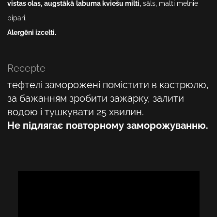
vistas olas,
augstākā
labuma kviešu milti,
sāls, malti melnie
pipari.
Alergēni izcelti.
Recepte
тефтелі заморожені помістити в кастрюлю,
за бажанням зробити зажарку, залити
водою і тушкувати 25 хвилин.
Не підлягає повторному заморожуванню.