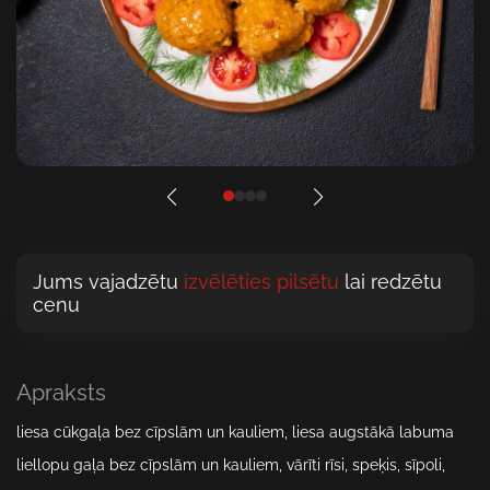
Jums vajadzētu
izvēlēties pilsētu
lai redzētu
cenu
Apraksts
liesa сūkgaļa bez cīpslām un kauliem, liesa augstākā labuma
liellopu gaļa bez cīpslām un kauliem, vārīti rīsi, speķis, sīpoli,