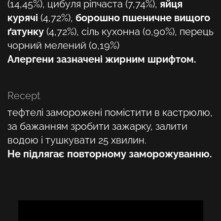
(14,45%), цибуля ріпчаста (7,74%),
яйця
курячі
(4,72%),
борошно пшеничне вищого
ґатунку
(4,72%), сіль кухонна (0,90%), перець
чорний мелений (0,19%)
Алергени зазначені жирним шрифтом.
Recept
тефтелі заморожені помістити в кастрюлю,
за бажанням зробити зажарку, залити
водою і тушкувати 25 хвилин.
Не підлягає повторному заморожуванню.