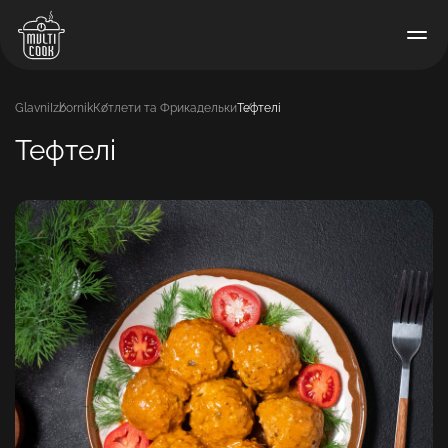
Glavni
Izbornik
Котлети та Фрикадельки
Тефтелі
Тефтелі