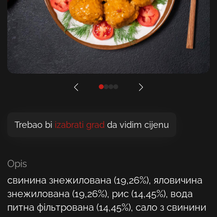
Trebao bi
izabrati grad
da vidim cijenu
Opis
свинина знежилована (19,26%), яловичина
знежилована (19,26%), рис (14,45%), вода
питна фільтрована (14,45%), сало з свинини