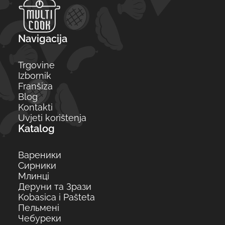
Navigacija
Trgovine
Izbornik
Franšiza
Blog
Kontakti
Uvjeti korištenja
Katalog
Вареники
Сирники
Млинці
Деруни та Зрази
Kobasica i Pašteta
Пельмені
Чебуреки