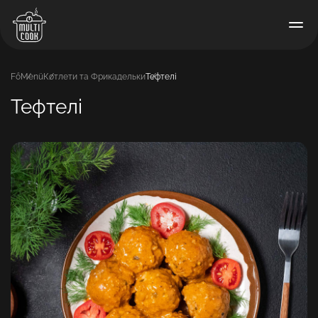
Fő
Menü
Котлети та Фрикадельки
Тефтелі
Тефтелі