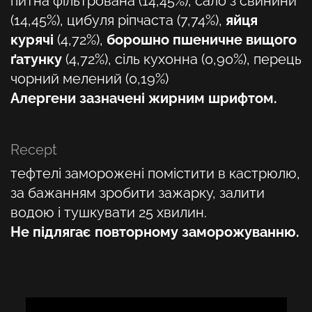
питна фільтрована (14,45%), сало з свинини
(14,45%), цибуля ріпчаста (7,74%),
яйця
курячі
(4,72%),
борошно пшеничне вищого
ґатунку
(4,72%), сіль кухонна (0,90%), перець
чорний мелений (0,19%)
Алергени зазначені жирним шрифтом.
Recept
тефтелі заморожені помістити в кастрюлю,
за бажанням зробити зажарку, залити
водою і тушкувати 25 хвилин.
Не підлягає повторному заморожуванню.