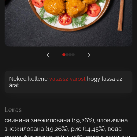
Neked kellene
válassz várost
hogy lássa az
árat
Leírás
свинина знежилована (19,26%), яловичина
знежилована (19,26%), рис (14,45%), вода