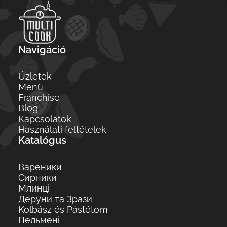
Navigáció
Üzletek
Menü
Franchise
Blog
Kapcsolatok
Használati feltételek
Katalógus
Вареники
Сирники
Млинці
Деруни та Зрази
Kolbász és Pástétom
Пельмені