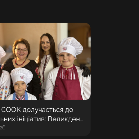
 COOK долучається до
ьних ініціатив: Великдень
із дітьми
026