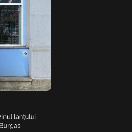
HR
HU
KA
LT
LV
PL
PT
SK
SV
inul lanțului
TR
 Burgas