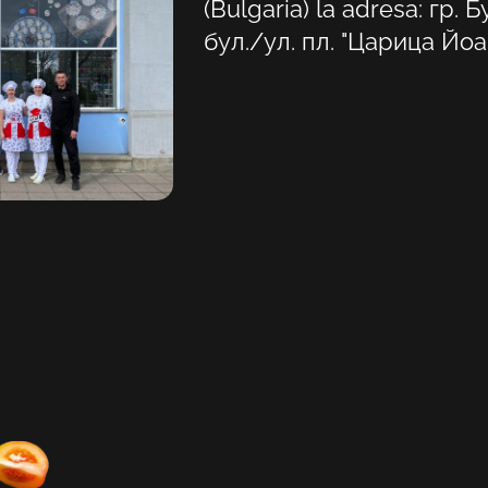
(Bulgaria) la adresa: гр. Б
бул./ул. пл. "Царица Йоа
Alegeți locația dvs
A confirma