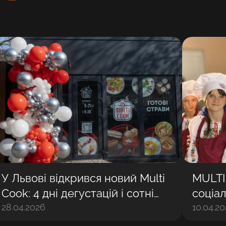
У Львові відкрився новий Multi
MULTI
Cook: 4 дні дегустацій і сотні
соціал
задоволених гостей
28.04.2026
разом 
10.04.2