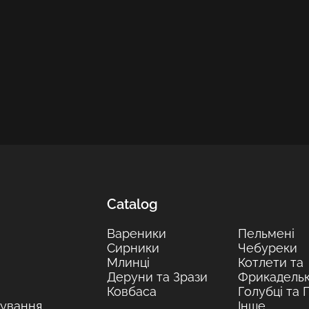
Catalog
Вареники
Пельмені
Сирники
Чебуреки
Млинці
Котлети та
Деруни та Зрази
Фрикадель
Ковбаса
Голубці та 
ування
Інше