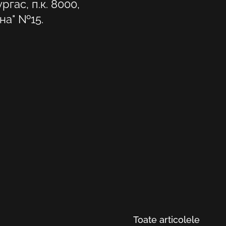
ургас, п.к. 8000,
на" №15.
Toate articolele