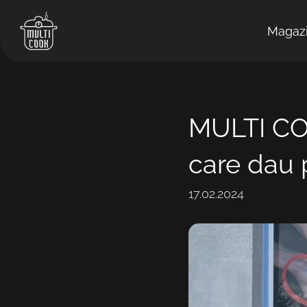
Magaz
MULTI COO
care dau 
17.02.2024