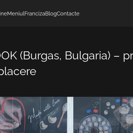
ine
Meniul
Franciza
Blog
Contacte
K (Burgas, Bulgaria) – p
placere