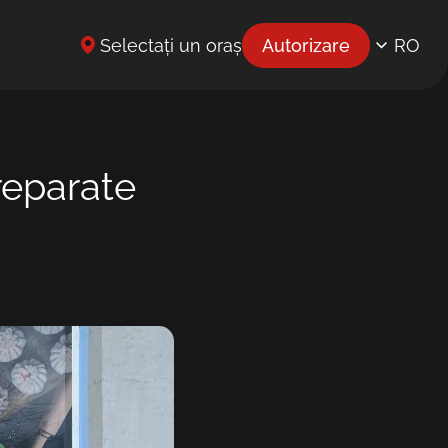
Selectați un oraș
Autorizare
RO
EN
UK
reparate
BG
CS
DE
EL
ES
ET
FR