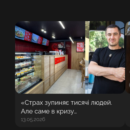
«Страх зупиняє тисячі людей.
Але саме в кризу
народжуються найбільші
13.05.2026
бізнеси»: Володимир Матвійчук