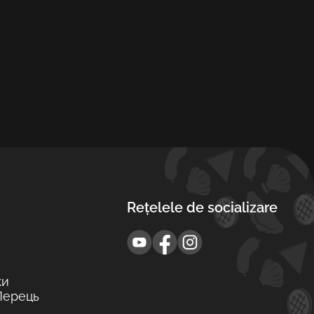
Rețelele de socializare
ки
Перець